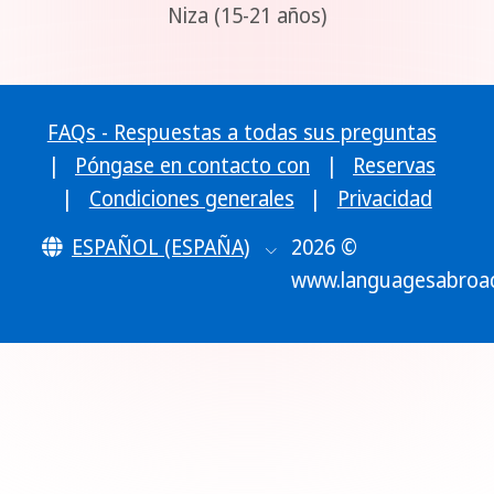
Niza (15-21 años)
FAQs - Respuestas a todas sus preguntas
|
Póngase en contacto con
|
Reservas
|
Condiciones generales
|
Privacidad
ESPAÑOL (ESPAÑA)
2026 ©
www.languagesabroa