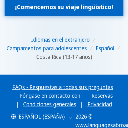
¡Comencemos su viaje lingüístico!
Idiomas en el extranjero
/
Campamentos para adolescentes
/
Español
/
Costa Rica (13-17 años)
FAQs - Respuestas a todas sus preguntas
|
Póngase en contacto con
|
Reservas
|
Condiciones generales
|
Privacidad
ESPAÑOL (ESPAÑA)
2026 ©
www.languagesabroa