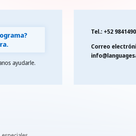
bático. Explora
evas culturas,
mina un idioma y
Tel.: +52 984149
quiere habilidades
programa?
ra la vida en
ra.
Correo electrón
brantes destinos
info@languages
obales. Empieza tu
anos ayudarle.
entura hoy:
nscríbete ahora!
 especiales