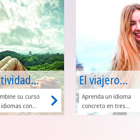
atemala!
programa High
School Pathways
con Idiomas en el
Extranjero.
tividad
El viajero
ngüística
lingüístico
mbine su curso
Aprenda un idioma
 idiomas con
concreto en tres
caciones
ocionantes
lugares diferentes.
tividades
Los alumnos pueden
traescolares
elegir entre francés,