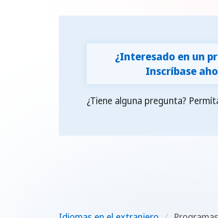
sa
nu
do
ad
¿Interesado en un 
pa
Inscríbase aho
vi
gl
¿Tiene alguna pregunta? Permít
av
¡i
Idiomas en el extranjero
/
Programas