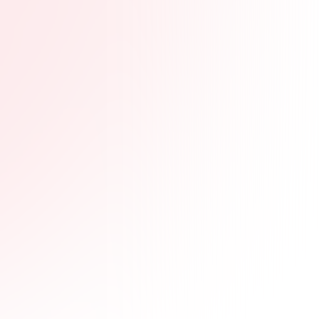
de idiomas de
verano para
estudiantes
universitarios! - viz,
clases de español de
inmersión
emparejados
emocionantes
actividades con el
surf en Costa Rica.