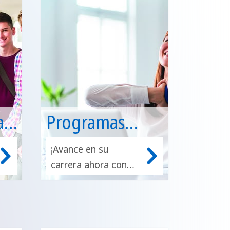
a
Programas
empresariales
¡Avance en su
carrera ahora con
nuestros cursos
intensivos de
negocios! Ahora se
ofrecen en español,