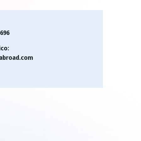
0696
ico:
abroad.com