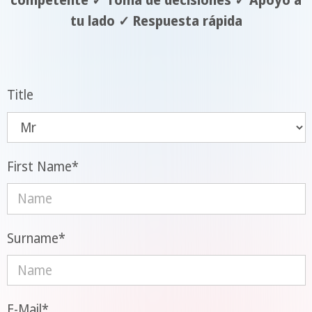
competente ✓ Toma de decisiones ✓ Apoyo a
tu lado ✓ Respuesta rápida
Title
First Name
*
Surname
*
E-Mail
*