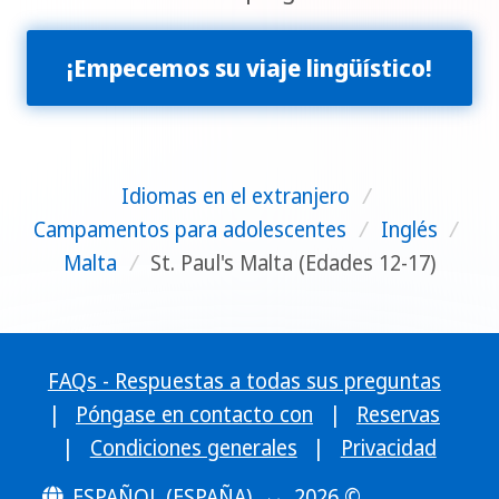
¡Empecemos su viaje lingüístico!
Idiomas en el extranjero
/
Campamentos para adolescentes
/
Inglés
/
Malta
/
St. Paul's Malta (Edades 12-17)
FAQs - Respuestas a todas sus preguntas
|
Póngase en contacto con
|
Reservas
|
Condiciones generales
|
Privacidad
ESPAÑOL (ESPAÑA)
2026 ©