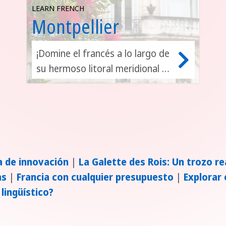
LEARN FRENCH
Montpellier
¡Domine el francés a lo largo de
su hermoso litoral meridional en
Montpellier!
a de innovación
|
La Galette des Rois: Un trozo re
as
|
Francia con cualquier presupuesto
|
Explorar 
 lingüístico?