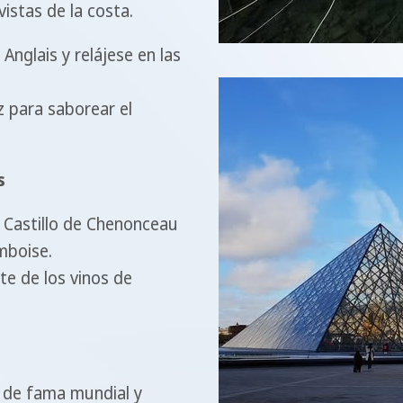
istas de la costa.
nglais y relájese en las
z para saborear el
s
l Castillo de Chenonceau
mboise.
te de los vinos de
s de fama mundial y